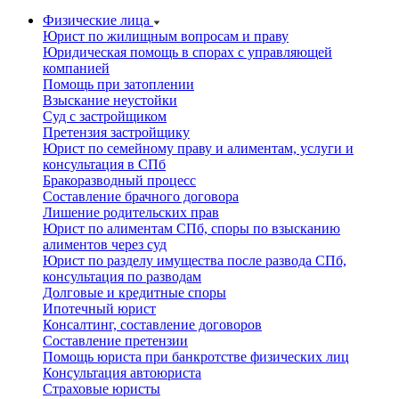
Физические лица
Юрист по жилищным вопросам и праву
Юридическая помощь в спорах с управляющей
компанией
Помощь при затоплении
Взыскание неустойки
Суд с застройщиком
Претензия застройщику
Юрист по семейному праву и алиментам, услуги и
консультация в СПб
Бракоразводный процесс
Составление брачного договора
Лишение родительских прав
Юрист по алиментам СПб, споры по взысканию
алиментов через суд
Юрист по разделу имущества после развода СПб,
консультация по разводам
Долговые и кредитные споры
Ипотечный юрист
Консалтинг, составление договоров
Составление претензии
Помощь юриста при банкротстве физических лиц
Консультация автоюриста
Страховые юристы