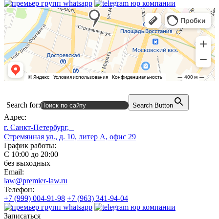
Search for:
Search Button
Адрес:
г. Санкт-Петербург,
Стремянная ул., д. 10, литер А, офис 29
График работы:
С 10:00 до 20:00
без выходных
Email:
law@premier-law.ru
Телефон:
+7 (999) 004-91-98
+7 (963) 341-94-04
Записаться