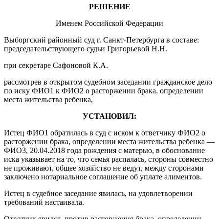
РЕШЕНИЕ
Именем Российской Федерации
Выборгский районный суд г. Санкт-Петербурга в составе:
председательствующего судьи Григорьевой H.H.
при секретаре Сафоновой К.А.
рассмотрев в открытом судебном заседании гражданское дело
по иску ФИО1 к ФИО2 о расторжении брака, определении
места жительства ребенка,
УСТАНОВИЛ:
Истец ФИО1 обратилась в суд с иском к ответчику ФИО2 о
расторжении брака, определении места жительства ребенка —
ФИО3, 20.04.2018 года рождения с матерью, в обоснование
иска указывает на то, что семья распалась, стороны совместно
не проживают, общее хозяйство не ведут, между сторонами
заключено нотариальное соглашение об уплате алиментов.
Истец в судебное заседание явилась, на удовлетворении
требований настаивала.
Ответчик явился, против расторжения брака, определении