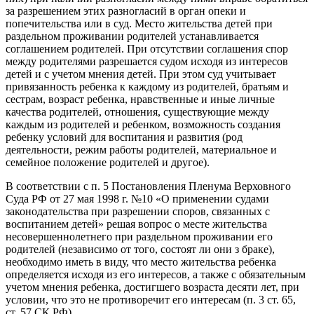
за разрешением этих разногласий в орган опеки и
попечительства или в суд. Место жительства детей при
раздельном проживании родителей устанавливается
соглашением родителей. При отсутствии соглашения спор
между родителями разрешается судом исходя из интересов
детей и с учетом мнения детей. При этом суд учитывает
привязанность ребенка к каждому из родителей, братьям и
сестрам, возраст ребенка, нравственные и иные личные
качества родителей, отношения, существующие между
каждым из родителей и ребенком, возможность создания
ребенку условий для воспитания и развития (род
деятельности, режим работы родителей, материальное и
семейное положение родителей и другое).
В соответствии с п. 5 Постановления Пленума Верховного
Суда РФ от 27 мая 1998 г. №10 «О применении судами
законодательства при разрешении споров, связанных с
воспитанием детей» решая вопрос о месте жительства
несовершеннолетнего при раздельном проживании его
родителей (независимо от того, состоят ли они з браке),
необходимо иметь в виду, что место жительства ребенка
определяется исходя из его интересов, а также с обязательным
учетом мнения ребенка, достигшего возраста десяти лет, при
условии, что это не противоречит его интересам (п. 3 ст. 65,
ст. 57 СК РФ).