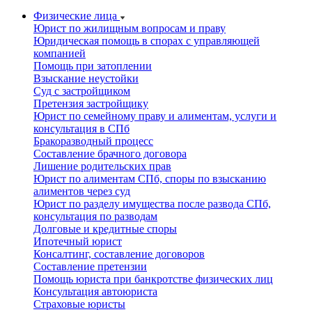
Физические лица
Юрист по жилищным вопросам и праву
Юридическая помощь в спорах с управляющей
компанией
Помощь при затоплении
Взыскание неустойки
Суд с застройщиком
Претензия застройщику
Юрист по семейному праву и алиментам, услуги и
консультация в СПб
Бракоразводный процесс
Составление брачного договора
Лишение родительских прав
Юрист по алиментам СПб, споры по взысканию
алиментов через суд
Юрист по разделу имущества после развода СПб,
консультация по разводам
Долговые и кредитные споры
Ипотечный юрист
Консалтинг, составление договоров
Составление претензии
Помощь юриста при банкротстве физических лиц
Консультация автоюриста
Страховые юристы