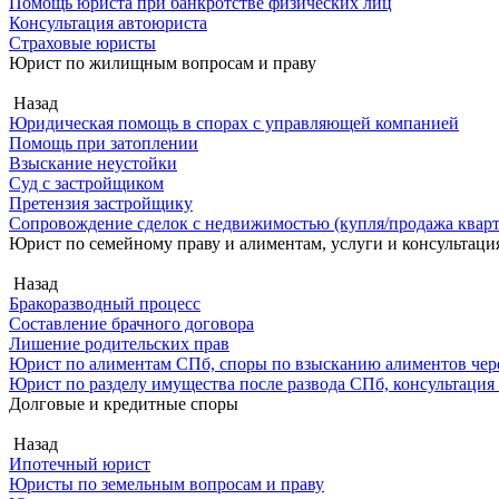
Помощь юриста при банкротстве физических лиц
Консультация автоюриста
Страховые юристы
Юрист по жилищным вопросам и праву
Назад
Юридическая помощь в спорах с управляющей компанией
Помощь при затоплении
Взыскание неустойки
Суд с застройщиком
Претензия застройщику
Сопровождение сделок с недвижимостью (купля/продажа квар
Юрист по семейному праву и алиментам, услуги и консультаци
Назад
Бракоразводный процесс
Составление брачного договора
Лишение родительских прав
Юрист по алиментам СПб, споры по взысканию алиментов чере
Юрист по разделу имущества после развода СПб, консультация
Долговые и кредитные споры
Назад
Ипотечный юрист
Юристы по земельным вопросам и праву