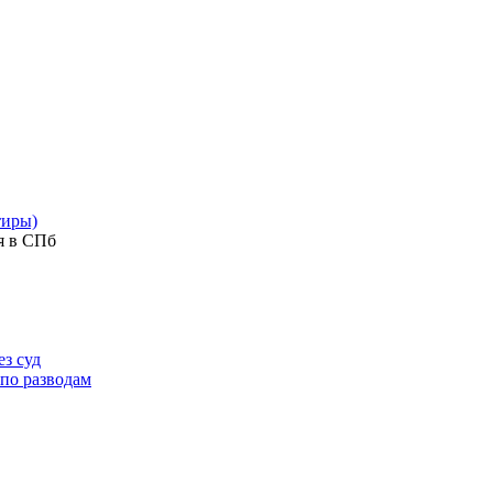
тиры)
я в СПб
з суд
 по разводам