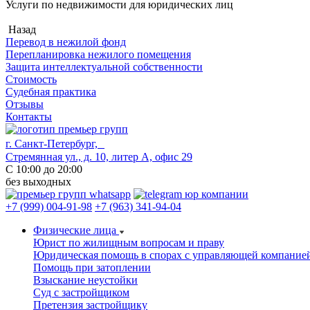
Услуги по недвижимости для юридических лиц
Назад
Перевод в нежилой фонд
Перепланировка нежилого помещения
Защита интеллектуальной собственности
Стоимость
Судебная практика
Отзывы
Контакты
г. Санкт-Петербург,
Стремянная ул., д. 10, литер А, офис 29
С 10:00 до 20:00
без выходных
+7 (999) 004-91-98
+7 (963) 341-94-04
Физические лица
Юрист по жилищным вопросам и праву
Юридическая помощь в спорах с управляющей компание
Помощь при затоплении
Взыскание неустойки
Суд с застройщиком
Претензия застройщику