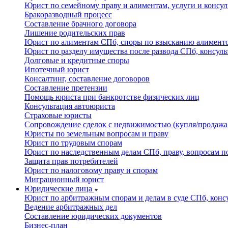
Юрист по семейному праву и алиментам, услуги и консу
Бракоразводный процесс
Составление брачного договора
Лишение родительских прав
Юрист по алиментам СПб, споры по взысканию алименто
Юрист по разделу имущества после развода СПб, консуль
Долговые и кредитные споры
Ипотечный юрист
Консалтинг, составление договоров
Составление претензии
Помощь юриста при банкротстве физических лиц
Консультация автоюриста
Страховые юристы
Сопровождение сделок с недвижимостью (купля/продажа
Юристы по земельным вопросам и праву
Юрист по трудовым спорам
Юрист по наследственным делам СПб, праву, вопросам по
Защита прав потребителей
Юрист по налоговому праву и спорам
Миграционный юрист
Юридические лица
Юрист по арбитражным спорам и делам в суде СПб, конс
Ведение арбитражных дел
Составление юридических документов
Бизнес-план