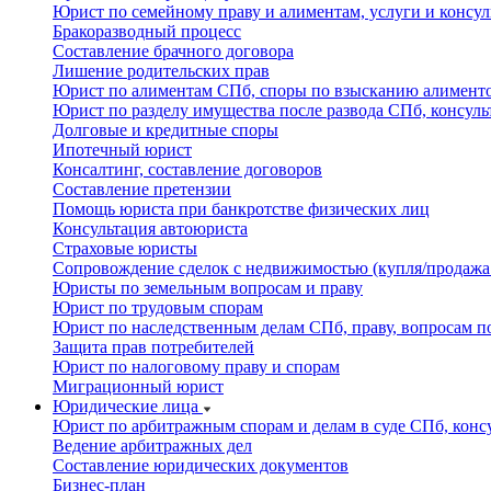
Юрист по семейному праву и алиментам, услуги и консу
Бракоразводный процесс
Составление брачного договора
Лишение родительских прав
Юрист по алиментам СПб, споры по взысканию алименто
Юрист по разделу имущества после развода СПб, консуль
Долговые и кредитные споры
Ипотечный юрист
Консалтинг, составление договоров
Составление претензии
Помощь юриста при банкротстве физических лиц
Консультация автоюриста
Страховые юристы
Сопровождение сделок с недвижимостью (купля/продажа
Юристы по земельным вопросам и праву
Юрист по трудовым спорам
Юрист по наследственным делам СПб, праву, вопросам по
Защита прав потребителей
Юрист по налоговому праву и спорам
Миграционный юрист
Юридические лица
Юрист по арбитражным спорам и делам в суде СПб, конс
Ведение арбитражных дел
Составление юридических документов
Бизнес-план