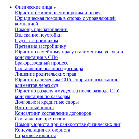
Физические лица
Юрист по жилищным вопросам и праву
Юридическая помощь в спорах с управляющей
компанией
Помощь при затоплении
Взыскание неустойки
Суд с застройщиком
Претензия застройщику
Юрист по семейному праву и алиментам, услуги и
консультация в СПб
Бракоразводный процесс
Составление брачного договора
Лишение родительских прав
Юрист по алиментам СПб, споры по взысканию
алиментов через суд
Юрист по разделу имущества после развода СПб,
консультация по разводам
Долговые и кредитные споры
Ипотечный юрист
Консалтинг, составление договоров
Составление претензии
Помощь юриста при банкротстве физических лиц
Консультация автоюриста
Страховые юристы