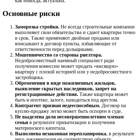
как никогда, актуальна.
Основные риски
Заморозка стройки.
Не всегда строительные компании
выполняют свои обязательства и сдают квартиры точно
в срок. Также применяют двойные продажи или
вписывают в договор пункты, избавляющие от
ответственности перед дольщиками.
Мошенничество со стороны риелтора.
Недобросовестный наемный специалист ради
получения комиссии может продать «висящую»
квартиру с плохой историей или у недобросовестного
застройщика.
Обременения в виде пожизненных жильцов,
выявление скрытых наследников, запрет на
регистрационные действия.
Также квартира может
быть в ипотеке, залоге, находиться под арестом.
Контрагент признан недееспособным.
Договор на
куплю-продажу легко может быть оспорен в суде.
Не выделена доля несовершеннолетним членам
семьи
в результате приватизации и получения
материнского капитала.
Выполнена незаконная перепланировка
, в результате
чего документация не соответствует объекту.