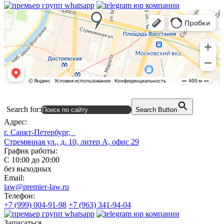
Search for:
Search Button
Адрес:
г. Санкт-Петербург,
Стремянная ул., д. 10, литер А, офис 29
График работы:
С 10:00 до 20:00
без выходных
Email:
law@premier-law.ru
Телефон:
+7 (999) 004-91-98
+7 (963) 341-94-04
Записаться