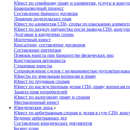
Юрист по семейному праву и алиментам, услуги и консу
Бракоразводный процесс
Составление брачного договора
Лишение родительских прав
Юрист по алиментам СПб, споры по взысканию алименто
Юрист по разделу имущества после развода СПб, консуль
Долговые и кредитные споры
Ипотечный юрист
Консалтинг, составление договоров
Составление претензии
Помощь юриста при банкротстве физических лиц
Консультация автоюриста
Страховые юристы
Сопровождение сделок с недвижимостью (купля/продажа
Юристы по земельным вопросам и праву
Юрист по трудовым спорам
Юрист по наследственным делам СПб, праву, вопросам по
Защита прав потребителей
Юрист по налоговому праву и спорам
Миграционный юрист
Юридические лица
Юрист по арбитражным спорам и делам в суде СПб, конс
Ведение арбитражных дел
Составление юридических документов
Бизнес-план