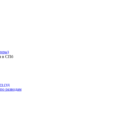
тиры)
я в СПб
з суд
 по разводам