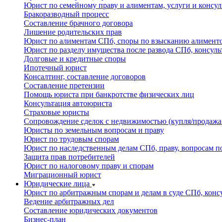
Юрист по семейному праву и алиментам, услуги и консу
Бракоразводный процесс
Составление брачного договора
Лишение родительских прав
Юрист по алиментам СПб, споры по взысканию алименто
Юрист по разделу имущества после развода СПб, консуль
Долговые и кредитные споры
Ипотечный юрист
Консалтинг, составление договоров
Составление претензии
Помощь юриста при банкротстве физических лиц
Консультация автоюриста
Страховые юристы
Сопровождение сделок с недвижимостью (купля/продажа
Юристы по земельным вопросам и праву
Юрист по трудовым спорам
Юрист по наследственным делам СПб, праву, вопросам по
Защита прав потребителей
Юрист по налоговому праву и спорам
Миграционный юрист
Юридические лица
Юрист по арбитражным спорам и делам в суде СПб, конс
Ведение арбитражных дел
Составление юридических документов
Бизнес-план