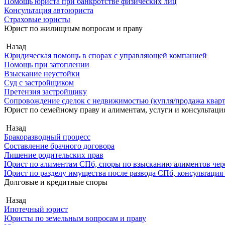
Помощь юриста при банкротстве физических лиц
Консультация автоюриста
Страховые юристы
Юрист по жилищным вопросам и праву
Назад
Юридическая помощь в спорах с управляющей компанией
Помощь при затоплении
Взыскание неустойки
Суд с застройщиком
Претензия застройщику
Сопровождение сделок с недвижимостью (купля/продажа квар
Юрист по семейному праву и алиментам, услуги и консультаци
Назад
Бракоразводный процесс
Составление брачного договора
Лишение родительских прав
Юрист по алиментам СПб, споры по взысканию алиментов чере
Юрист по разделу имущества после развода СПб, консультация
Долговые и кредитные споры
Назад
Ипотечный юрист
Юристы по земельным вопросам и праву