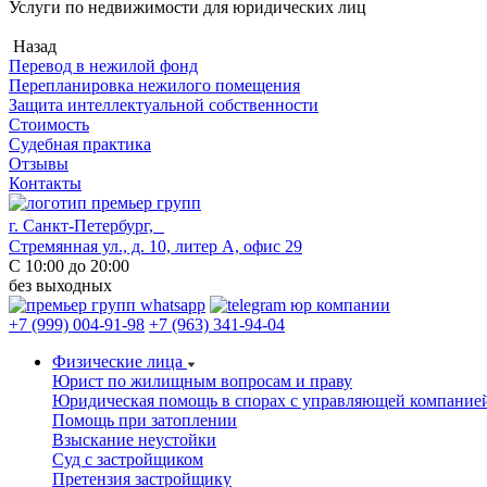
Услуги по недвижимости для юридических лиц
Назад
Перевод в нежилой фонд
Перепланировка нежилого помещения
Защита интеллектуальной собственности
Стоимость
Судебная практика
Отзывы
Контакты
г. Санкт-Петербург,
Стремянная ул., д. 10, литер А, офис 29
С 10:00 до 20:00
без выходных
+7 (999) 004-91-98
+7 (963) 341-94-04
Физические лица
Юрист по жилищным вопросам и праву
Юридическая помощь в спорах с управляющей компание
Помощь при затоплении
Взыскание неустойки
Суд с застройщиком
Претензия застройщику