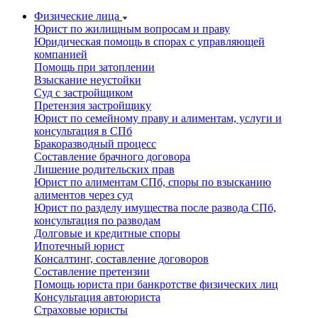
Физические лица
Юрист по жилищным вопросам и праву
Юридическая помощь в спорах с управляющей
компанией
Помощь при затоплении
Взыскание неустойки
Суд с застройщиком
Претензия застройщику
Юрист по семейному праву и алиментам, услуги и
консультация в СПб
Бракоразводный процесс
Составление брачного договора
Лишение родительских прав
Юрист по алиментам СПб, споры по взысканию
алиментов через суд
Юрист по разделу имущества после развода СПб,
консультация по разводам
Долговые и кредитные споры
Ипотечный юрист
Консалтинг, составление договоров
Составление претензии
Помощь юриста при банкротстве физических лиц
Консультация автоюриста
Страховые юристы