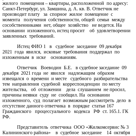
жилого помещения – квартиры, расположенной по адресу:
Санкт-Петербург, ул. Замшина, д. А. кв. В. Ответчик не
производит плату за спорное жилое помещение с
момента получения собственности, общей семьи между
сособственниками нет, общее хозяйство не ведется. На
основании изложенного, истец просит об удовлетворении
заявленных требований.
Истец ФИО 1 в судебное заседание 09 декабря
2021 года явился, исковые требования поддержал по
изложенным в иске основаниям.
Ответчик Воеводин Б.Е. в судебное заседание 09
декабря 2021 года не явился надлежащим образом
извещался о времени и месте судебного разбирательства
тем направления судебной корреспонденции по месту
жительства, об отложении дела слушанием не просил,
причины неявки суду не сообщил. На основании
изложенного, суд полагает возможным рассмотреть дело в
отсутствие данного ответчика в порядке статьи 167
Гражданского процессуального кодекса РФ ст. 165.1. ГК
РФ.
Представитель ответчика ООО «Жилкомсервис № 3
Калининского района» в судебное заседание 14 октября